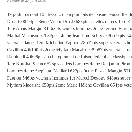
Publiée le
27 juin 2010
19 podiums dont 10 titresaux championnats de l'aisne beursault et
Druart 38h93pts 3eme Victor Dru 38h88pts cadettes dames 1ere K
1ere Anais Mangin 34h63pts seniors hommes 2eme Jerome Ramine
Martial Macaisne 37h83pts 14eme Jean Loic Schryve 36h77pts 24
veterans dames 1ere Micheline Fagnon 28h55pts super veterans h
Cavillon 40h100pts 2eme Myriam Macaisne 39h87pts veterans ho
Raminelli 40h98pts au championnat de l'aisne fédéral en classiqu
1ere Karolyn Steiner 525pts cadets hommes 4eme Benjamin Piron
hommes 4eme Stephane Maillard 622pts 9eme Pascal Mangin 591pt
Fagnon 546pts veterans hommes 1er Marcel Degouy 648pts super 
Myriam Macaisne 658pts 2eme Marie Héléne Cavillon 654pts vete