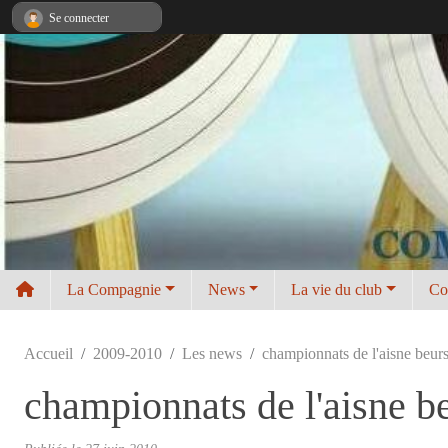
Panneau de gestion des cookies
Se connecter
La Compagnie
News
La vie du club
Co
Accueil
2009-2010
Les news
championnats de l'aisne beursa
championnats de l'aisne be