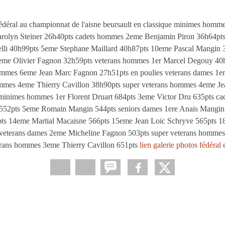
 fédéral au championnat de l'aisne beursault en classique minimes homm
arolyn Steiner 26h40pts cadets hommes 2eme Benjamin Piron 36h64pts
lli 40h99pts 5eme Stephane Maillard 40h87pts 10eme Pascal Mangin
eme Olivier Fagnon 32h59pts veterans hommes 1er Marcel Degouy 40h
ommes 6eme Jean Marc Fagnon 27h51pts en poulies veterans dames 1e
mmes 4eme Thierry Cavillon 38h90pts super veterans hommes 4eme Je
e minimes hommes 1er Florent Druart 684pts 3eme Victor Dru 635pts ca
 552pts 5eme Romain Mangin 544pts seniors dames 1ere Anais Mangin 
s 14eme Martial Macaisne 566pts 15eme Jean Loic Schryve 565pts 1
veterans dames 2eme Micheline Fagnon 503pts super veterans hommes 
rans hommes 3eme Thierry Cavillon 651pts
lien galerie photos fédéral 