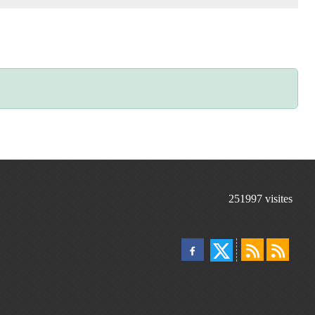
251997
visites