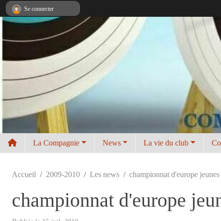
Panneau de gestion des cookies
Se connecter
La Compagnie
News
La vie du club
Co
Accueil
2009-2010
Les news
championnat d'europe jeunes 
championnat d'europe jeun