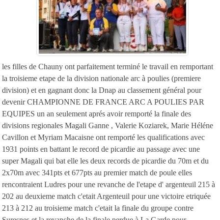
les filles de Chauny ont parfaitement terminé le travail en remportant
la troisieme etape de la division nationale arc à poulies (premiere
division) et en gagnant donc la Dnap au classement général pour
devenir CHAMPIONNE DE FRANCE ARC A POULIES PAR
EQUIPES un an seulement aprés avoir remporté la finale des
divisions regionales Magali Ganne , Valerie Koziarek, Marie Héléne
Cavillon et Myriam Macaisne ont remporté les qualifications avec
1931 points en battant le record de picardie au passage avec une
super Magali qui bat elle les deux records de picardie du 70m et du
2x70m avec 341pts et 677pts au premier match de poule elles
rencontraient Ludres pour une revanche de l'etape d' argenteuil 215 à
202 au deuxieme match c'etait Argenteuil pour une victoire etriquée
213 à 212 au troisieme match c'etait la finale du groupe contre
Suresnes et la revanche de la finale perdue à La Garde pour