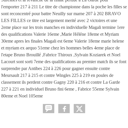
l'emporter 217 à 211 Le titre de championne dans la poche les filles se
sont reconcentré pour battre Neuilly sur marne 207 à 202 BRAVO
LES FILLES ce titre est largement merité avec 2 victoires et une
2eme place sur les trois manches en individuelle Magali termine 1ere
des qualifications Valerie 16eme ,Marie Héléne 18eme et Myriam
30eme apres les finales Magali est 6eme Valerie 18eme marie helene
et myriam ex aequo 51eme chez les hommes belles 4eme place de
l'etape Bruno Brouillé ,Fabrice Thiroux ,Sylvain Koziarek et Noel
Lacourt sont sorti 7eme des qualifications au premier match ils se font
surprendre par Antibes 224 à 226 pour gagner ensuite contre
Meursault 217 à 215 et contre Wingles 225 à 219 en poules de
classement ils perdent contre Gagny 220 à 216 et contre La Garde
227 à 221 en individuel Bruno fini 6eme , Fabrice 55eme Sylvain
80eme et Noel 105eme