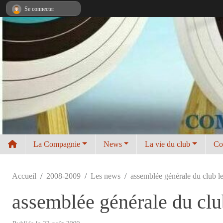
Panneau de gestion des cookies
Se connecter
La Compagnie
News
La vie du club
Co
Accueil
2008-2009
Les news
assemblée générale du club l
assemblée générale du clu