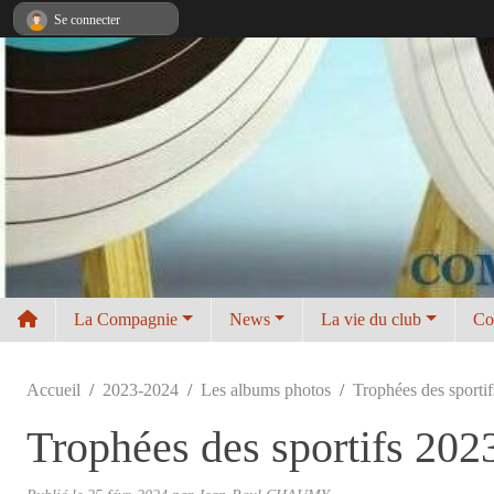
Panneau de gestion des cookies
Se connecter
La Compagnie
News
La vie du club
Co
Accueil
2023-2024
Les albums photos
Trophées des sportif
Trophées des sportifs 202