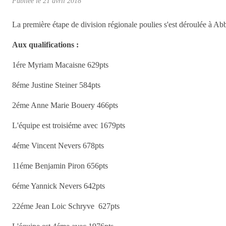
Publiée le
21 avril 2018
La première étape de division régionale poulies s'est déroulée à Abb
Aux qualifications :
1ére Myriam Macaisne 629pts
8éme Justine Steiner 584pts
2éme Anne Marie Bouery 466pts
L'équipe est troisiéme avec 1679pts
4éme Vincent Nevers 678pts
11éme Benjamin Piron 656pts
6éme Yannick Nevers 642pts
22éme Jean Loic Schryve 627pts