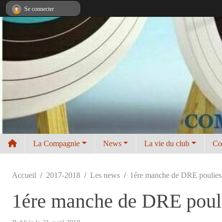
Panneau de gestion des cookies
Se connecter
La Compagnie
News
La vie du club
Co
Accueil
2017-2018
Les news
1ére manche de DRE poulies
1ére manche de DRE poul