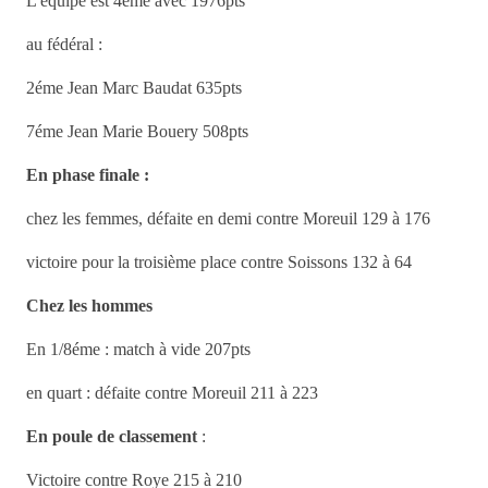
L'équipe est 4éme avec 1976pts
au fédéral :
2éme Jean Marc Baudat 635pts
7éme Jean Marie Bouery 508pts
En phase finale :
chez les femmes, défaite en demi contre Moreuil 129 à 176
victoire pour la troisième place contre Soissons 132 à 64
Chez les hommes
En 1/8éme : match à vide 207pts
en quart : défaite contre Moreuil 211 à 223
En poule de classement
:
Victoire contre Roye 215 à 210