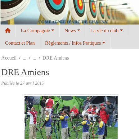
Panneau de gestion des cookies
La Compagnie
News
La vie du club
Contact et Plan
Règlements / Infos Pratiques
Accueil
DRE Amiens
DRE Amiens
Publiée le
27 avril 2015