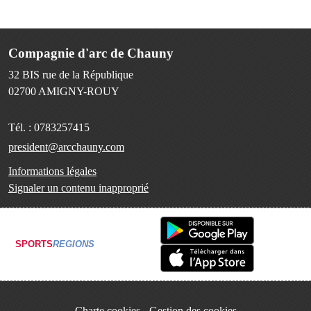
Compagnie d'arc de Chauny
32 BIS rue de la République
02700
AMIGNY-ROUY
Tél. :
0783257415
president@arcchauny.com
Informations légales
Signaler un contenu inapproprié
SPORTS
REGIONS
Charte cookies
Gestion des cookies