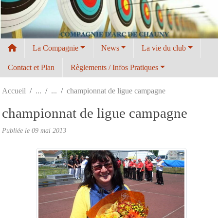
Panneau de gestion des cookies
La Compagnie
News
La vie du club
Contact et Plan
Règlements / Infos Pratiques
Accueil
championnat de ligue campagne
championnat de ligue campagne
Publiée le
09 mai 2013