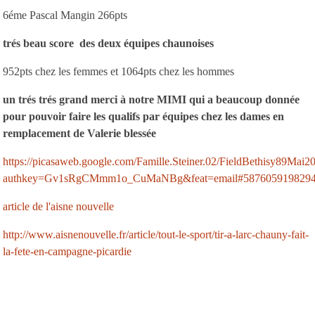
6éme Pascal Mangin 266pts
trés beau score des deux équipes chaunoises
952pts chez les femmes et 1064pts chez les hommes
un trés trés grand merci à notre MIMI qui a beaucoup donnée
pour pouvoir faire les qualifs par équipes chez les dames en
remplacement de Valerie blessée
https://picasaweb.google.com/Famille.Steiner.02/FieldBethisy89Mai2
authkey=Gv1sRgCMmm1o_CuMaNBg&feat=email#5876059198294
article de l'aisne nouvelle
http://www.aisnenouvelle.fr/article/tout-le-sport/tir-a-larc-chauny-fait-
la-fete-en-campagne-picardie