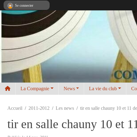
Panneau de gestion des cookies
Se connecter
La Compagnie
News
La vie du club
Co
Accueil
2011-2012
Les news
tir en salle chauny 10 et 11 
tir en salle chauny 10 et