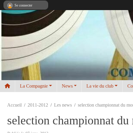
Panneau de gestion des cookies
Se connecter
La Compagnie
News
La vie du club
Co
Accueil
2011-2012
Les news
selection championnat du m
selection championnat du