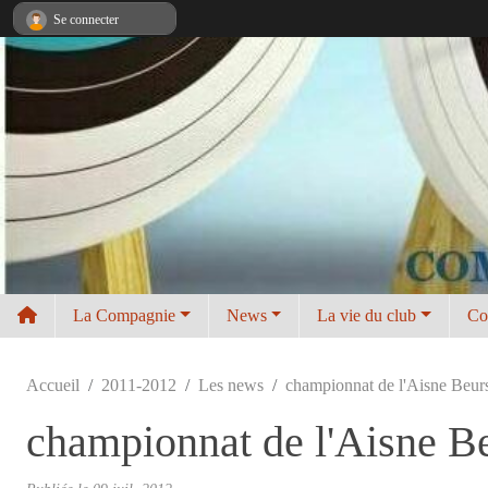
Panneau de gestion des cookies
Se connecter
La Compagnie
News
La vie du club
Co
Accueil
2011-2012
Les news
championnat de l'Aisne Beursa
championnat de l'Aisne Beu