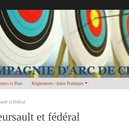
ntact et Plan
Règlements / Infos Pratiques
ult et fédéral
rsault et fédéral