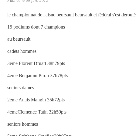
Publiée le
09 juil. 2012
le championnat de l'aisne beursault beursault et fédéral s'est dérou
15 podiums dont 7 champions
au beursault
cadets hommes
3eme Florent Druart 38h79pts
4eme Benjamin Piron 37h78pts
seniors dames
2eme Anais Mangin 35h72pts
4emeClemence Tatin 32h59pts
seniors hommes