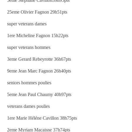
5eme Stéphane Cavillon39h95pts
25eme Olivier Fagnon 29h51pts
super veterans dames
1ere Micheline Fagnon 15h22pts
super veterans hommes
3eme Gerard Rebeyrotte 36h67pts
9eme Jean Marc Fagnon 26h40pts
seniors hommes poulies
5eme Jean Paul Chaumy 40h97pts
veterans dames poulies
1ere Marie Héléne Cavillon 38h75pts
2eme Myriam Macaisne 37h74pts