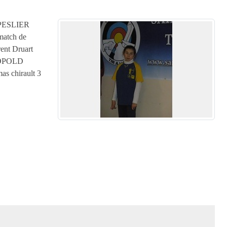
e PESLIER
tch de
ent Druart
EOPOLD
s chirault 3