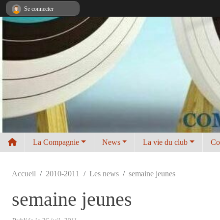
Panneau de gestion des cookies
Se connecter
La Compagnie
News
La vie du club
Co
Accueil
2010-2011
Les news
semaine jeunes
semaine jeunes