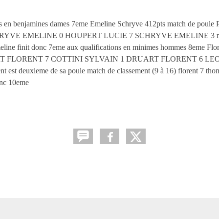
tions en benjamines dames 7eme Emeline Schryve 412pts match de poul
YVE EMELINE 0 HOUPERT LUCIE 7 SCHRYVE EMELINE 3 ma
 finit donc 7eme aux qualifications en minimes hommes 8eme Flor
H DRUART FLORENT 7 COTTINI SYLVAIN 1 DRUART FLORENT 6 L
ieme de sa poule match de classement (9 à 16) florent 7 thoma
donc 10eme