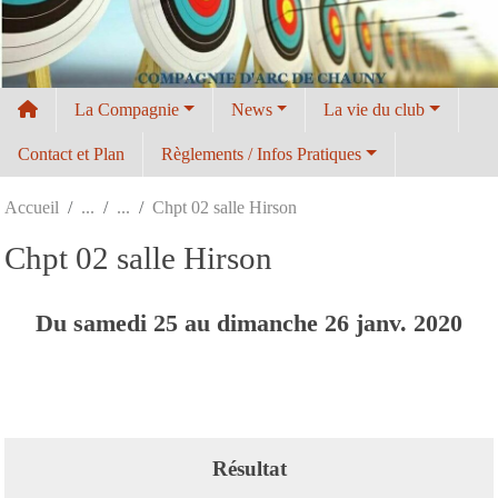
Panneau de gestion des cookies
La Compagnie
News
La vie du club
Contact et Plan
Règlements / Infos Pratiques
Accueil
Chpt 02 salle Hirson
Chpt 02 salle Hirson
Du
samedi
25
au
dimanche
26
janv.
2020
Résultat