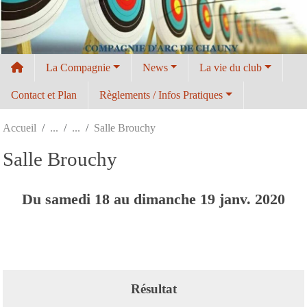
Panneau de gestion des cookies
La Compagnie
News
La vie du club
Contact et Plan
Règlements / Infos Pratiques
Accueil
Salle Brouchy
Salle Brouchy
Du
samedi
18
au
dimanche
19
janv.
2020
Résultat