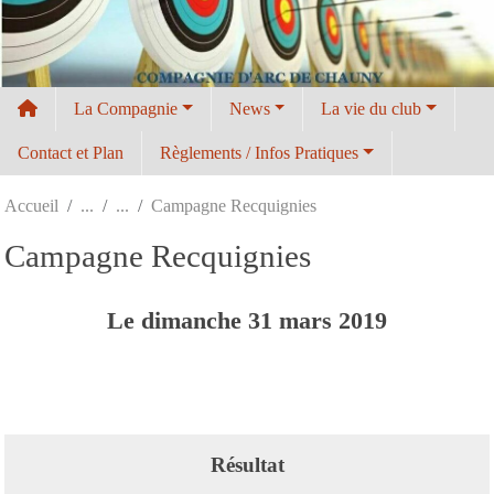
Panneau de gestion des cookies
La Compagnie
News
La vie du club
Contact et Plan
Règlements / Infos Pratiques
Accueil
Campagne Recquignies
Campagne Recquignies
Le
dimanche
31
mars
2019
Résultat