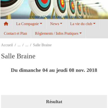
Panneau de gestion des cookies
La Compagnie
News
La vie du club
Contact et Plan
Règlements / Infos Pratiques
Accueil
Salle Braine
Salle Braine
Du
dimanche
04
au
jeudi
08
nov.
2018
Résultat