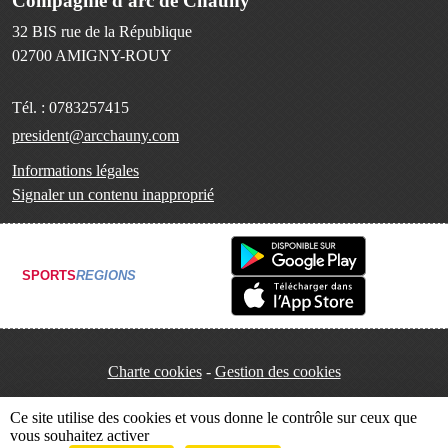
Compagnie d'arc de Chauny
32 BIS rue de la République
02700
AMIGNY-ROUY
Tél. :
0783257415
president@arcchauny.com
Informations légales
Signaler un contenu inapproprié
SPORTS
REGIONS
Charte cookies
Gestion des cookies
Ce site utilise des cookies et vous donne le contrôle sur ceux que
vous souhaitez activer