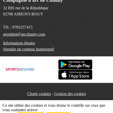
Compagnie d'arc de Chauny
32 BIS rue de la République
02700
AMIGNY-ROUY
Tél. :
0783257415
president@arcchauny.com
Informations légales
Signaler un contenu inapproprié
SPORTS
REGIONS
Charte cookies
Gestion des cookies
Ce site utilise des cookies et vous donne le contrôle sur ceux que
vous souhaitez activer