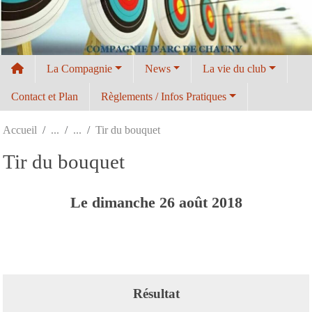
Panneau de gestion des cookies
La Compagnie
News
La vie du club
Contact et Plan
Règlements / Infos Pratiques
Accueil
Tir du bouquet
Tir du bouquet
Le
dimanche
26
août
2018
Résultat