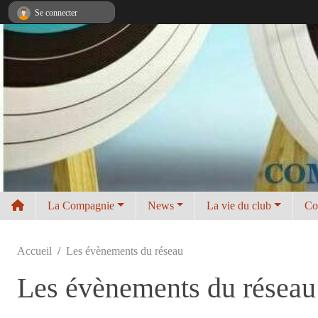
Panneau de gestion des cookies
Se connecter
La Compagnie
News
La vie du club
Co
Accueil
Les évènements du réseau
Les évènements du réseau