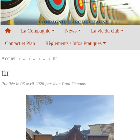
Panneau de gestion des cookies
La Compagnie
News
La vie du club
Contact et Plan
Règlements / Infos Pratiques
Accueil
tir
tir
Publiée le
06 avril 2026
par Jean Paul Chaumy