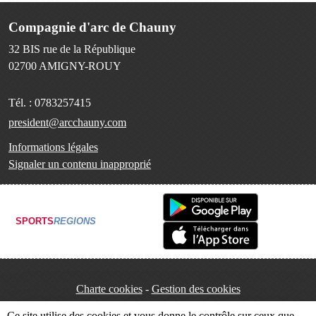
Compagnie d'arc de Chauny
32 BIS rue de la République
02700
AMIGNY-ROUY
Tél. :
0783257415
president@arcchauny.com
Informations légales
Signaler un contenu inapproprié
SPORTS
REGIONS
Charte cookies
Gestion des cookies
Ce site utilise des cookies et vous donne le contrôle sur ceux que